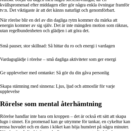
kvällspromenad efter middagen eller gör några enkla övningar framför
tv:n. Det viktigaste är att det känns naturligt och genomförbart.
När rörelse blir en del av din dagliga rytm kommer du märka att
energin kommer av sig själv. Det är inte mängden motion som räknas,
utan regelbundenheten och glädjen i att göra det.
Små pauser, stor skillnad: Så hittar du ro och energi i vardagen
Vardagsglädje i rörelse – små dagliga aktiviteter som ger energi
Ge upplevelser med omtanke: Så gör du din gåva personlig
Skapa stämning med sinnena: Ljus, ljud och atmosfär för varje
upplevelse
Rörelse som mental återhämtning
Rörelse handlar inte bara om kroppen – det är också ett sätt att skapa
lugn i sinnet. En promenad kan ge utrymme för tankar, en cykeltur kan
rensa huvudet och en dans i köket kan höja humöret på några minuter.