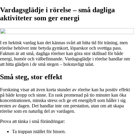
Vardagsglädje i rörelse – små dagliga
aktiviteter som ger energi
I en hektisk vardag kan det kännas svårt att hitta tid för träning, men
rörelse behöver inte betyda gymkort, löparskor och svettiga pass.
Faktum är att små, dagliga rörelser kan göra stor skillnad för både
energi, humör och välbefinnande. Vardagsglädje i rörelse handlar om
att hitta glädjen i de små stegen – bokstavligt talat.
Små steg, stor effekt
Forskning visar att även korta stunder av rörelse kan ha positiv effekt
på både kropp och sinne. En rask promenad på tio minuter kan öka
koncentrationen, minska stress och ge ett energilyft som håller i sig
resten av dagen. Det handlar inte om prestation, utan om att skapa
rörelse som en naturlig del av vardagen.
Prova att tänka i små förändringar:
Ta trappan istället för hissen.