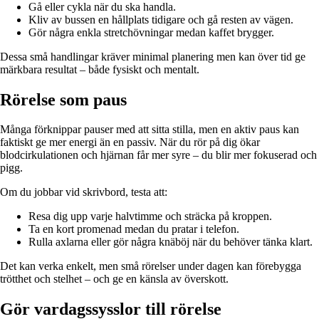
Gå eller cykla när du ska handla.
Kliv av bussen en hållplats tidigare och gå resten av vägen.
Gör några enkla stretchövningar medan kaffet brygger.
Dessa små handlingar kräver minimal planering men kan över tid ge
märkbara resultat – både fysiskt och mentalt.
Rörelse som paus
Många förknippar pauser med att sitta stilla, men en aktiv paus kan
faktiskt ge mer energi än en passiv. När du rör på dig ökar
blodcirkulationen och hjärnan får mer syre – du blir mer fokuserad och
pigg.
Om du jobbar vid skrivbord, testa att:
Resa dig upp varje halvtimme och sträcka på kroppen.
Ta en kort promenad medan du pratar i telefon.
Rulla axlarna eller gör några knäböj när du behöver tänka klart.
Det kan verka enkelt, men små rörelser under dagen kan förebygga
trötthet och stelhet – och ge en känsla av överskott.
Gör vardagssysslor till rörelse