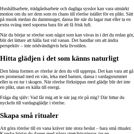
Hushållsarbete, trädgårdsarbete och dagliga sysslor kan vara utmärkt
motion om du ser dem som en chans till rörelse istället för en plikt. Sätt
på musik medan du dammsuger, dansa lite när du lagar mat eller ta en
extra sväng med soporna bara för att få frisk luft.
När du börjar se rörelse som något som kan vävas in i det du redan gör,
blir det lättare att hålla fast vid vanan. Det handlar om att ändra
perspektiv – inte nödvändigtvis hela livsstilen.
Hitta glädjen i det som känns naturligt
Den bästa formen av rörelse är den du vill upprepa. Det kan vara att gå
en promenad med en vän, leka med barnen, dansa i vardagsrummet
eller ta en tur i skogen. När rörelse förknippas med glädje blir det inte
en plikt, utan en källa till energi.
Fråga dig själv: Vad får mig att le när jag rör på mig? Där hittar du
nyckeln till vardagsglädje i rörelse.
Skapa små ritualer
Att göra rörelse till en vana kräver inte stora beslut – bara små ritualer.
Kanske börjar du dagen med några stretchövningar, tar en